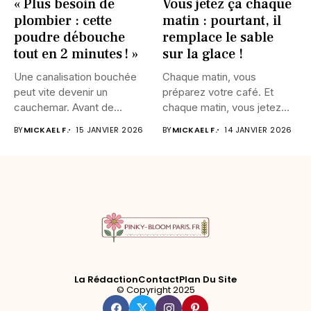
« Plus besoin de
Vous jetez ça chaque
plombier : cette
matin : pourtant, il
poudre débouche
remplace le sable
tout en 2 minutes ! »
sur la glace !
Une canalisation bouchée
Chaque matin, vous
peut vite devenir un
préparez votre café. Et
cauchemar. Avant de
chaque matin, vous jetez
décrocher votre...
un...
BY
MICKAEL F.
15 JANVIER 2026
BY
MICKAEL F.
14 JANVIER 2026
La Rédaction
Contact
Plan Du Site
© Copyright 2025