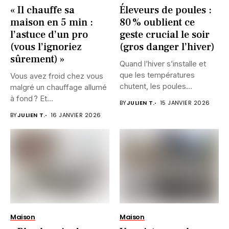
« Il chauffe sa
Éleveurs de poules :
maison en 5 min :
80 % oublient ce
l’astuce d’un pro
geste crucial le soir
(vous l’ignoriez
(gros danger l’hiver)
sûrement) »
Quand l’hiver s’installe et
que les températures
Vous avez froid chez vous
chutent, les poules
malgré un chauffage allumé
semblent souvent...
à fond ? Et...
BY
JULIEN T.
15 JANVIER 2026
BY
JULIEN T.
16 JANVIER 2026
Maison
Maison