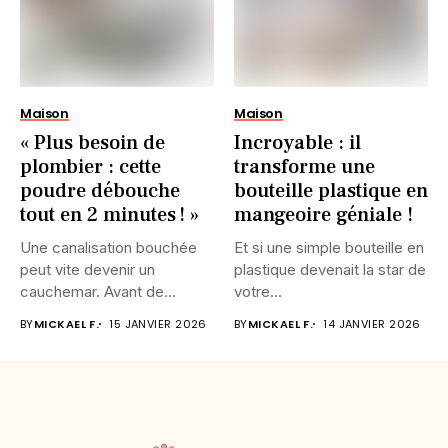
Maison
Maison
« Plus besoin de
Incroyable : il
plombier : cette
transforme une
poudre débouche
bouteille plastique en
tout en 2 minutes ! »
mangeoire géniale !
Une canalisation bouchée
Et si une simple bouteille en
peut vite devenir un
plastique devenait la star de
cauchemar. Avant de
votre...
décrocher votre...
BY
MICKAEL F.
15 JANVIER 2026
BY
MICKAEL F.
14 JANVIER 2026