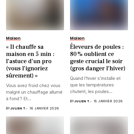
Maison
Maison
« Il chauffe sa
Éleveurs de poules :
maison en 5 min :
80 % oublient ce
l’astuce d’un pro
geste crucial le soir
(vous l’ignoriez
(gros danger l’hiver)
sûrement) »
Quand l’hiver s’installe et
que les températures
Vous avez froid chez vous
chutent, les poules
malgré un chauffage allumé
semblent souvent...
à fond ? Et...
BY
JULIEN T.
15 JANVIER 2026
BY
JULIEN T.
16 JANVIER 2026