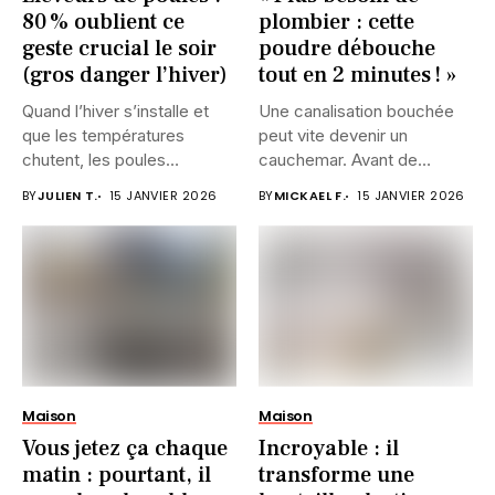
80 % oublient ce
plombier : cette
geste crucial le soir
poudre débouche
(gros danger l’hiver)
tout en 2 minutes ! »
Quand l’hiver s’installe et
Une canalisation bouchée
que les températures
peut vite devenir un
chutent, les poules
cauchemar. Avant de
semblent souvent...
décrocher votre...
BY
JULIEN T.
15 JANVIER 2026
BY
MICKAEL F.
15 JANVIER 2026
Maison
Maison
Vous jetez ça chaque
Incroyable : il
matin : pourtant, il
transforme une