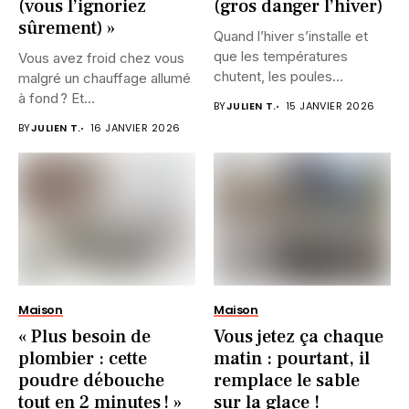
(vous l’ignoriez
(gros danger l’hiver)
sûrement) »
Quand l’hiver s’installe et
que les températures
Vous avez froid chez vous
chutent, les poules
malgré un chauffage allumé
semblent souvent...
à fond ? Et...
BY
JULIEN T.
15 JANVIER 2026
BY
JULIEN T.
16 JANVIER 2026
Maison
Maison
« Plus besoin de
Vous jetez ça chaque
plombier : cette
matin : pourtant, il
poudre débouche
remplace le sable
tout en 2 minutes ! »
sur la glace !