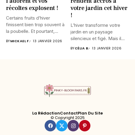
l’adorent et vos
rendent accros à
récoltes explosent !
votre jardin cet hiver
!
Certains fruits d’hiver
finissent bien trop souvent à
L’hiver transforme votre
la poubelle. Et pourtant,...
jardin en un paysage
silencieux et figé. Mais il...
BY
MICKAEL F.
13 JANVIER 2026
BY
CÉLIA B.
13 JANVIER 2026
La Rédaction
Contact
Plan Du Site
© Copyright 2025